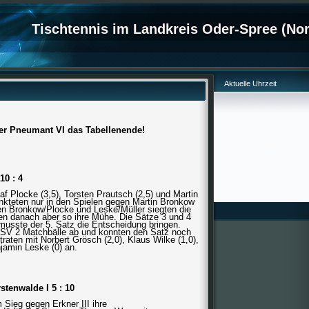
Tischtennis im Landkreis Oder-Spree (Nor
Aktuelle Uhrzeit
ber Pneumant VI das Tabellenende!
10 : 4
af Plocke (3,5), Torsten Prautsch (2,5) und Martin
nkteten nur in den Spielen gegen Martin Bronkow
en Bronkow/Plocke und Leske/Müller siegten die
ten danach aber so ihre Mühe. Die Sätze 3 und 4
musste der 5. Satz die Entscheidung bringen.
 KSV 2 Matchbälle ab und konnten den Satz noch
traten mit Norbert Grösch (2,0), Klaus Wilke (1,0),
njamin Leske (0) an.
stenwalde I 5 : 10
Sieg gegen Erkner III ihre