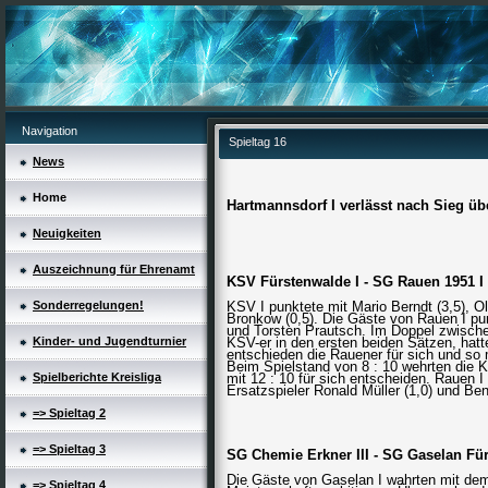
Navigation
Spieltag 16
News
Home
Hartmannsdorf I verlässt nach Sieg ü
Neuigkeiten
Auszeichnung für Ehrenamt
KSV Fürstenwalde I - SG Rauen 1951 I 
Sonderregelungen!
KSV I punktete mit Mario Berndt (3,5), Ol
Bronkow (0,5). Die Gäste von Rauen I pu
und Torsten Prautsch. Im Doppel zwisch
Kinder- und Jugendturnier
KSV-er in den ersten beiden Sätzen, hat
entschieden die Rauener für sich und so 
Beim Spielstand von 8 : 10 wehrten die
Spielberichte Kreisliga
mit 12 : 10 für sich entscheiden. Rauen I 
Ersatzspieler Ronald Müller (1,0) und Be
=> Spieltag 2
=> Spieltag 3
SG Chemie Erkner III - SG Gaselan Für
Die Gäste von Gaselan I wahrten mit dem 
=> Spieltag 4