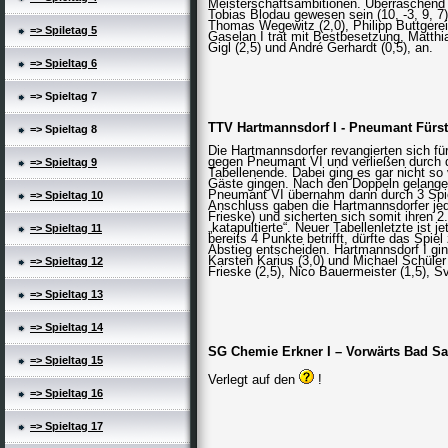
Meisterschaftsambitionen. Überraschend
Tobias Blodau gewesen sein (10, -3, 9, 7).
Thomas Wegewitz (2,0), Philipp Buttgereit
=> Spiletag 5
Gaselan I trat mit Bestbesetzung, Matthi
Gigl (2,5) und André Gerhardt (0,5), an.
=> Spieltag 6
=> Spieltag 7
TTV Hartmannsdorf I - Pneumant Fürst
=> Spieltag 8
Die Hartmannsdorfer revangierten sich für
gegen Pneumant VI und verließen durch d
=> Spieltag 9
Tabellenende. Dabei ging es gar nicht so
Gäste gingen. Nach den Doppeln gelangen
Pneumant VI übernahm dann durch 3 Spie
=> Spieltag 10
Anschluss gaben die Hartmannsdorfer jed
Frieske) und sicherten sich somit ihren 
„katapultierte“. Neuer Tabellenletzte ist
=> Spieltag 11
bereits 4 Punkte betrifft, dürfte das Spi
Abstieg entscheiden. Hartmannsdorf I gin
Karsten Karius (3,0) und Michael Schüler
=> Spieltag 12
Frieske (2,5), Nico Bauermeister (1,5), 
=> Spieltag 13
=> Spieltag 14
SG Chemie Erkner I – Vorwärts Bad Sa
=> Spieltag 15
Verlegt auf den
!
=> Spieltag 16
=> Spieltag 17