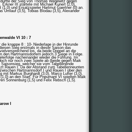
 dürfte der Sieg von Thomas Wegewitz gegen
 Erkner III startete mit Michael Kunert (2,0),
 (1,0) und Ersatzspieler Hartmut Gaertner (0) an.
as Umlauf (3,5), Tobias Blodau (3,5), Alexander
enwalde VI 10 : 7
 die knappe 8 : 10- Niederlage in der Hinrunde
iesen Sieg erstmals in dieser Saison das
 vielversprechend los, da beide Doppel an die
 den Hartmannsdorfern jedoch 3 Siege in Folge.
lerfolge nacheinander wieder die Führung. Im
och nur noch zwei Spiele ab (beide gegen Maik
2. Saisonsieg, welcher sie vom Tabellenende
 jetzt Rauen I. Da der Abstand zum Tabellenneunten
el zwischen Hartmannsdorf I und Rauen I über den
g mit Markus Burghardt (3,0), Marco Lufter (3,0),
 (1,0) an den Start. Für Pneumant VI spielten Maik
Sven Sonnenburg (1,5) und Felix Rebsch (1,5).
arow I