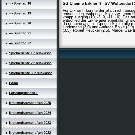
SG Chemie Erkner II - SV Woltersdorf 19
=> Spieltag 18
Für Erkner II konnte der Start nicht bess
=> Spieltag 19
entscheiden, wobei das Spiel zwischen 
knapp ausging (10, -3, 9, -11, 10). Das 
entschied der Erkneraner ebenfalls für sic
=> Spieltag 20
da er seine anschließenden Spiele alle mi
Lindemann (3,0) und Andreas Bölke (2,0) 
(3,5), Robert Peucker (2,5), Marcel Gaertn
=> Spieltag 21
=> Spieltag 22
Spielberichte 1.Kreisklasse
Spielberichte 2.Kreisklasse
Spielberichte 3. Kreisklasse
Pokal
Leistungsklasse 1
Kreismeisterschaften 2025
Kreismeisterschaften 2024
Kreismeisterschaften 2023
Kreismeisterschaften 2022