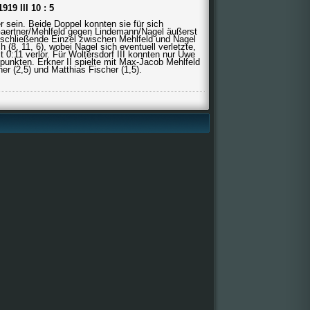
19 III 10 : 5
er sein. Beide Doppel konnten sie für sich
Gaertner/Mehlfeld gegen Lindemann/Nagel äußerst
anschließende Einzel zwischen Mehlfeld und Nagel
h (8, 11, 6), wobei Nagel sich eventuell verletzte,
t 0:11 verlor. Für Woltersdorf III konnten nur Uwe
punkten. Erkner II spielte mit Max-Jacob Mehlfeld
er (2,5) und Matthias Fischer (1,5).