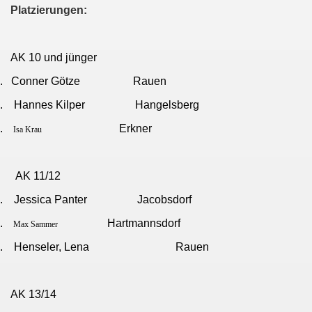
Platzierungen:
AK 10 und jünger
.
Conner Götze
Rauen
.
Hannes Kilper
Hangelsberg
.
Erkner
Isa Krau
AK 11/12
.
Jessica Panter
Jacobsdorf
.
Hartmannsdorf
Max Sammer
.
Henseler, Lena
Rauen
AK 13/14