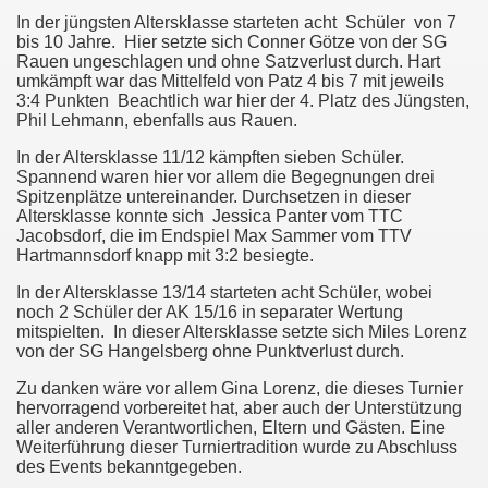
In der jüngsten Altersklasse starteten acht
Schüler
von 7
bis 10 Jahre.
Hier setzte sich Conner Götze von der SG
Rauen ungeschlagen und ohne Satzverlust durch. Hart
umkämpft war das Mittelfeld von Patz 4 bis 7 mit jeweils
3:4 Punkten
Beachtlich war hier der 4. Platz des Jüngsten,
Phil Lehmann, ebenfalls aus Rauen.
In der Altersklasse 11/12 kämpften sieben Schüler.
Spannend waren hier vor allem die Begegnungen drei
Spitzenplätze untereinander. Durchsetzen in dieser
Altersklasse konnte sich
Jessica Panter vom TTC
Jacobsdorf, die im Endspiel Max Sammer vom TTV
Hartmannsdorf knapp mit 3:2 besiegte.
In der Altersklasse 13/14 starteten acht Schüler, wobei
noch 2 Schüler der AK 15/16 in separater Wertung
mitspielten.
In dieser Altersklasse setzte sich Miles Lorenz
von der SG Hangelsberg ohne Punktverlust durch.
Zu danken wäre vor allem Gina Lorenz, die dieses Turnier
hervorragend vorbereitet hat, aber auch der Unterstützung
aller anderen Verantwortlichen, Eltern und Gästen. Eine
Weiterführung dieser Turniertradition wurde zu Abschluss
des Events bekanntgegeben.