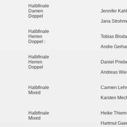
Halbfinale
Damen
Jennifer Kah
Doppel
Jana Strohm
Halbfinale
Herren
Tobias Bloda
Doppel :
Andre Gerhar
Halbfinale
Herren
Daniel Prieb
Doppel
Andreas Wie
Halbfinale
Carmen Leh
Mixed
Karsten Mech
Halbfinale
Heike Thiem
Mixed
Hartmut Gaert