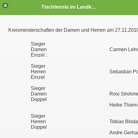
Tischtennis im Landkreis Oder-Spree (Nord)
Kreismeisterschaften der
Damen
und
Herren am 27.11.201
Sieger
Damen
Carmen Leh
Einzel :
Sieger
Herren
Sebastian P
Einzel
Sieger
Damen
Rosi Strohme
Doppel
Heike Thiem
Sieger
Herren
Tobias Bloda
Doppel
Andre Gerhar