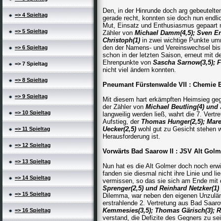
Den, in der Hinrunde doch arg gebeutel
=> 4 Spieltag
gerade recht, konnten sie doch nun endli
Mut, Einsatz und Enthusiasmus gepaart m
=> 5 Spieltag
Zähler von
Michael Damm(4,5); Sven
En
Christoph(1)
in zwei wichtige Punkte um
den der Namens- und Vereinswechsel bish
=> 6 Spieltag
schon in der letzten Saison, erneut mit
Ehrenpunkte von
Sascha Sarnow(3,5); F
=> 7 Spieltag
nicht viel ändern konnten.
=> 8 Spieltag
Pneumant Fürstenwalde VII : Chem
=> 9 Spieltag
Mit diesem hart erkämpften Heimsieg gege
der Zähler von
Michael Beutling(4) und
=> 10 Spieltag
langweilig werden ließ, wahrt die 7. Ver
Aufstieg, der
Thomas Hunger(2,5); Mar
Uecker(2,5)
wohl gut zu Gesicht stehen 
=> 11 Spieltag
Herausforderung ist.
=> 12 Spieltag
Vorwärts Bad Saarow II : JSV Alt 
=> 13 Spieltag
Nun hat es die Alt Golmer doch noch erwi
fanden sie diesmal nicht ihre Linie und l
=> 14 Spieltag
vermissen, so das sie sich am Ende mit
Sprenger(2,5) und Reinhard Netzker(1)
=> 15 Spieltag
Dilemma, war neben den eigenen Unzulängl
erstrahlende 2. Vertretung aus Bad Saaro
Kemmesies(3,5); Thomas Gärisch(3); Ra
=> 16 Spieltag
verstand, die Defizite des Gegners zu s