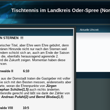
Tischtennis im Landkreis Oder-Spree (Nor
Aktuelle Uhrzeit
N STERNEN !!!
rischer Titel, aber Ehre wem Ehre gebührt, denn
ränen Hinrunde nicht nur nach den Sternen weil
ondern schickt sich an, auch am Ende der Saison
 die, ebenfalls herausragend agierende 2.
wird die Zukunft zeigen. Momentan haben diese
ncen.
stenwalde II 6:10
aus der Domstadt traten die Gastgeber mit voller
 sie sich mit den Besten messen, andererseits aber
barte, woran die Ehrenpunkte von
Jürgen
Stephan
Schüler(1,5)
auch nichts änderten.
itenrolle gerecht und läßt sie dank der Zähler von
; Andreas Pufahl(2) und Bernd Blodau(1,5
)
enwalde VIII 10:5