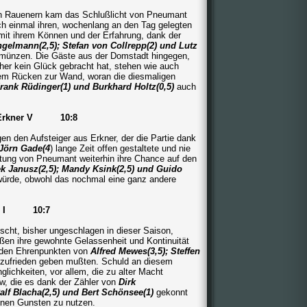
ten Rauenern kam das Schlußlicht von Pneumant
ch einmal ihren, wochenlang an den Tag gelegten
it ihrem Können und der Erfahrung, dank der
gelmann(2,5); Stefan von Collrepp(2) und Lutz
münzen. Die Gäste aus der Domstadt hingegen,
er kein Glück gebracht hat, stehen wie auch
 dem Rücken zur Wand, woran die diesmaligen
rank Rüdinger(1) und Burkhard Holtz(0,5)
auch
ie Erkner V 10:8
n den Aufsteiger aus Erkner, der die Partie dank
 Jörn Gade(4
) lange Zeit offen gestaltete und nie
tretung von Pneumant weiterhin ihre Chance auf den
ek
Janusz(2,5); Mandy Ksink(2,5) und Guido
würde, obwohl das nochmal eine ganz andere
Golm I 10:7
scht, bisher ungeschlagen in dieser Saison,
ießen ihre gewohnte Gelassenheit und Kontinuität
 den Ehrenpunkten von
Alfred Mewes(3,5); Steffen
zufrieden geben mußten. Schuld an diesem
ichkeiten, vor allem, die zu alter Macht
w, die es dank der Zähler von
Dirk
lf Blacha(2,5) und Bert Schönsee(1)
gekonnt
einen Gunsten zu nutzen.