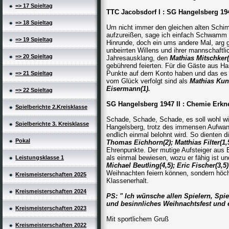
=> 17 Spieltag
TTC Jacobsdorf I : SG Hangelsberg
=> 18 Spieltag
Um nicht immer den gleichen alten Schi
aufzureißen, sage ich einfach Schwamm d
=> 19 Spieltag
Hinrunde, doch ein ums andere Mal, arg g
unbeirrten Willens und ihrer mannschaftl
=> 20 Spieltag
Jahresausklang, den
Mathias Mitschker(
gebührend feierten. Für die Gäste aus H
Punkte auf dem Konto haben und das es n
=> 21 Spieltag
vom Glück verfolgt sind als
Mathias Kun
Eisermann(1).
=> 22 Spieltag
SG Hangelsberg 1947 II : Chemie E
Spielberichte 2.Kreisklasse
Schade, Schade, Schade, es soll wohl wirk
Spielberichte 3. Kreisklasse
Hangelsberg, trotz des immensen Aufwan
endlich einmal belohnt wird. So dienten 
Pokal
Thomas Eichhorn(2); Matthias Filter(1,
Ehrenpunkte. Der mutige Aufsteiger aus 
als einmal bewiesen, wozu er fähig ist 
Leistungsklasse 1
Michael Beutling(4,5); Eric Fischer(3,5
Weihnachten feiern können, sondern höch
Kreismeisterschaften 2025
Klassenerhalt.
Kreismeisterschaften 2024
PS: " Ich wünsche allen Spielern, Spi
und besinnliches Weihnachtsfest und e
Kreismeisterschaften 2023
Mit sportlichem Gruß
Kreismeisterschaften 2022