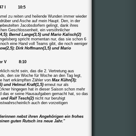
 1947 I 10:5
mmel zu reiten und heilende Wunden immer wieder
rüber und Asche auf mein Haupt. Den, in der
ebeutelten Jacobsdorfern gelingt, dank ihres
ichen Geschlossenheit, ein versöhnlicher
4,5); Bernd Lange(3,5) und Mario Kalisch(2)
angelsberg spricht momentan nur, das sie schon 6
och eine Hand voll Teams gibt, die noch weniger
ow(2,5); Dirk Hoffmann(1,5) und Mario
rkner V 8:10
lich nicht sein, das die 2. Vertretung aus
ds, den sie Woche für Woche an den Tag legt,
die hart erkämpften Zähler von
Max Kühn(3);
5) und Helmut Kraft(1,5)
erneut nur als
Erkner hingegen hat in dieser Saison schon mehr
und das er seine Hausaufgaben gemacht hat, so das
) und Ralf Tesch(2)
nicht nur beruhigt
stwahrscheinlich auch den vorzeitigen
elerinnen nebst ihren Angehörigen ein frohes
inen guten Rutsch ins neue Jahr."