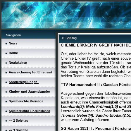
Navigation
11 Spieltag
News
CHEMIE ERKNER IV GREIFT NACH DE
Home
Oje, oder lieber Ho Ho Ho, welch metapho
Chemie Erkner IV greift nach einer souve
gerade Weihnachten vor der Tür steht, s
Neuigkeiten
das Tor zur Kreisliga aufzustoßen. Ob sie
Vertretung von Gaselan dann begleitet, 
Auszeichnung für Ehrenamt
beiden Teams aber wohl die realsten Cha
Sonderregelungen!
TTV Hartmannsdorf II : Gaselan Für
Kinder- und Jugendturnier
Ausgerechnet gegen den Tabellenzweiten 
Kapelle an, was einerseits schön ist, da
Spielberichte Kreisliga
auch erneut ihre Chancenlosigkeit offen
Leonhardi(3); Niels Fröhnel(1,5) und 
Letztendlich wurden die Gäste ihrer Favor
Spielberichte 1.Kreisklasse
Thomas Gebert(4); Sandro
Blodau(2,5)
weiter vom Aufstieg träumen.
=> 2 Spieltag
SG Rauen 1951 II : Pneumant Fürst
=> 3 Spieltag