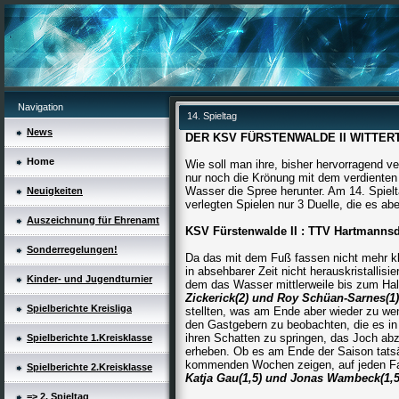
Navigation
14. Spieltag
News
DER KSV FÜRSTENWALDE II WITTER
Home
Wie soll man ihre, bisher hervorragend v
nur noch die Krönung mit dem verdienten A
Wasser die Spree herunter. Am 14. Spiel
Neuigkeiten
verlegten Spielen nur 3 Duelle, die es abe
Auszeichnung für Ehrenamt
KSV Fürstenwalde II : TTV Hartman
Sonderregelungen!
Da das mit dem Fuß fassen nicht mehr kl
in absehbarer Zeit nicht herauskristallisi
Kinder- und Jugendturnier
dem das Wasser mittlerweile bis zum Ha
Zickerick(2) und Roy Schüan-Sarnes(1)
Spielberichte Kreisliga
stellten, was am Ende aber wieder zu we
den Gastgebern zu beobachten, die es in 
ihren Schatten zu springen, das Joch ab
Spielberichte 1.Kreisklasse
erheben. Ob es am Ende der Saison tatsä
kommenden Wochen zeigen, auf jeden Fa
Spielberichte 2.Kreisklasse
Katja
Gau(1,5) und Jonas Wambeck(1,5
=> 2. Spieltag