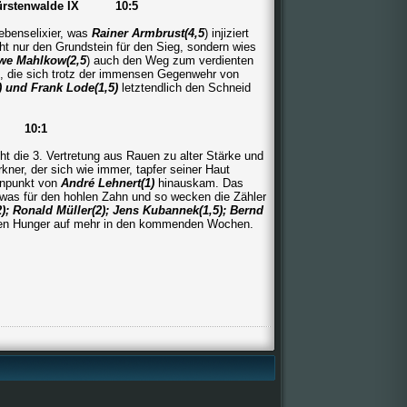
t Fürstenwalde IX 10:5
Lebenselixier, was
Rainer Armbrust(4,5
) injiziert
icht nur den Grundstein für den Sieg, sondern wies
we Mahlkow(2,5
) auch den Weg zum verdienten
, die sich trotz der immensen Gegenwehr von
) und Frank Lode(1,5)
letztendlich den Schneid
 VI 10:1
t die 3. Vertretung aus Rauen zu alter Stärke und
kner, der sich wie immer, tapfer seiner Haut
renpunkt von
André Lehnert(1)
hinauskam. Das
etwas für den hohlen Zahn und so wecken die Zähler
2); Ronald Müller(2); Jens Kubannek(1,5); Bernd
n Hunger auf mehr in den kommenden Wochen.