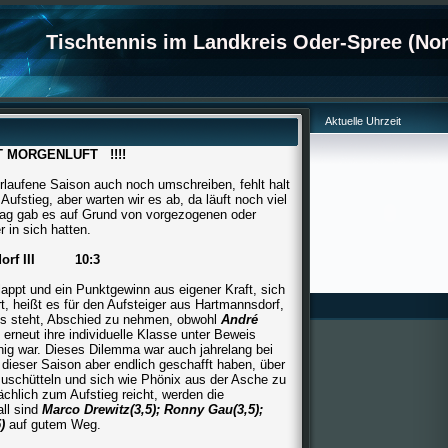
Tischtennis im Landkreis Oder-Spree (Nor
Aktuelle Uhrzeit
T MORGENLUFT !!!!
erlaufene Saison auch noch umschreiben, fehlt halt
ufstieg, aber warten wir es ab, da läuft noch viel
tag gab es auf Grund von vorgezogenen oder
r in sich hatten.
nsdorf III 10:3
appt und ein Punktgewinn aus eigener Kraft, sich
ert, heißt es für den Aufsteiger aus Hartmannsdorf,
ls steht, Abschied zu nehmen, obwohl
André
erneut ihre individuelle Klasse unter Beweis
nig war. Dieses Dilemma war auch jahrelang bei
dieser Saison aber endlich geschafft haben, über
zuschütteln und sich wie Phönix aus der Asche zu
chlich zum Aufstieg reicht, werden die
ll sind
Marco Drewitz(3,5); Ronny Gau(3,5);
)
auf gutem Weg.