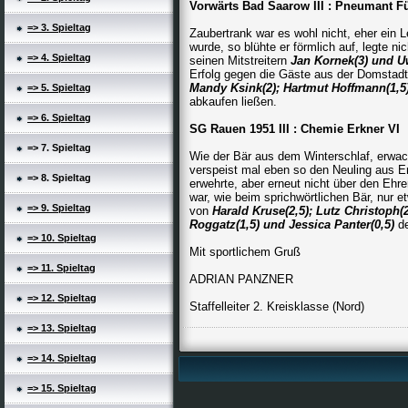
Vorwärts Bad Saarow III : Pneuman
=> 3. Spieltag
Zaubertrank war es wohl nicht, eher ein 
wurde, so blühte er förmlich auf, legte n
=> 4. Spieltag
seinen Mitstreitern
Jan Kornek(3) und U
Erfolg gegen die Gäste aus der Domstadt
Mandy Ksink(2); Hartmut Hoffmann(1,5
=> 5. Spieltag
abkaufen ließen.
=> 6. Spieltag
SG Rauen 1951 III : Chemie Erkner
=> 7. Spieltag
Wie der Bär aus dem Winterschlaf, erwach
verspeist mal eben so den Neuling aus Er
=> 8. Spieltag
erwehrte, aber erneut nicht über den Eh
war, wie beim sprichwörtlichen Bär, nur 
=> 9. Spieltag
von
Harald Kruse(2,5); Lutz Christoph(
Roggatz(1,5) und Jessica
Panter(0,5)
de
=> 10. Spieltag
Mit sportlichem Gruß
=> 11. Spieltag
ADRIAN PANZNER
=> 12. Spieltag
Staffelleiter 2. Kreisklasse (Nord)
=> 13. Spieltag
=> 14. Spieltag
=> 15. Spieltag